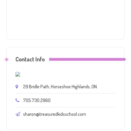
Contact Info
29 Bridle Path, Horseshoe Highlands, ON.
705.730.2960
sharon@treasuredkidsschool.com