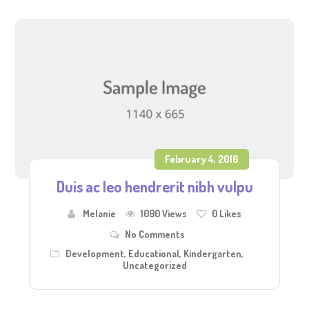
February 4, 2016
Duis ac leo hendrerit nibh vulpu
Melanie
1090 Views
0
Likes
No Comments
Development
,
Educational
,
Kindergarten
,
Uncategorized